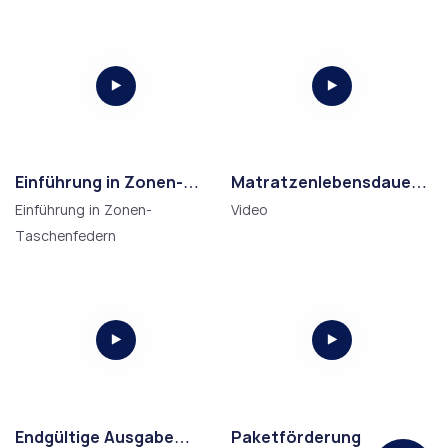
Einführung in Zonen-
Matratzenlebensdauer&
Taschenfedern
Festigkeitstest
Einführung in Zonen-
Video
Taschenfedern
Endgültige Ausgabe
Paketförderung