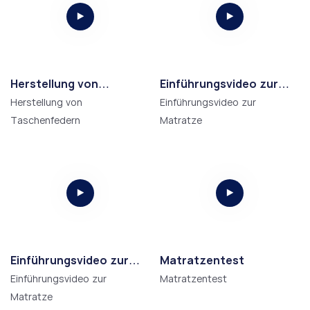
Herstellung von
Einführungsvideo zur
Taschenfedern
bestbewerteten
Herstellung von
Einführungsvideo zur
Memoryschaum-
Taschenfedern
Matratze
Matratze
Einführungsvideo zur
Matratzentest
Matratze
Einführungsvideo zur
Matratzentest
Matratze