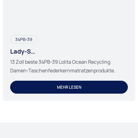
34PB-39
Lady-S
Taschenfederkernmatratzenprodukte
13 Zoll beste 34PB-39 Lolita Ocean Recycling
Damen-Taschenfederkernmatratzenprodukte.
MEHR LESEN