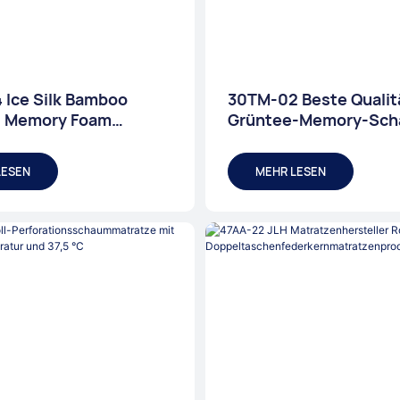
Ice Silk Bamboo
30TM-02 Beste Qualit
l Memory Foam
Grüntee-Memory-Sc
nprodukte | JLH-
Matratzenfabrik
e
LESEN
MEHR LESEN