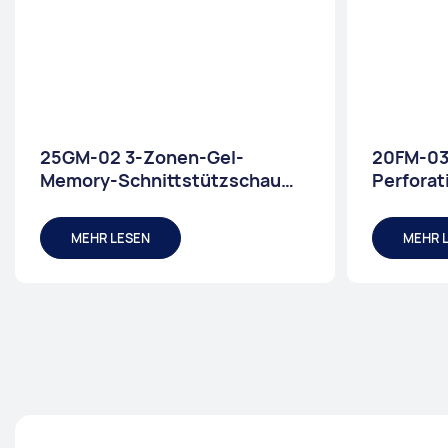
25GM-02 3-Zonen-Gel-
20FM-03 
Memory-Schnittstützschaum-
Perfora
Matratzenprodukte | JLH-
mit kons
Matratze
und 37,5
MEHR LESEN
MEHR 