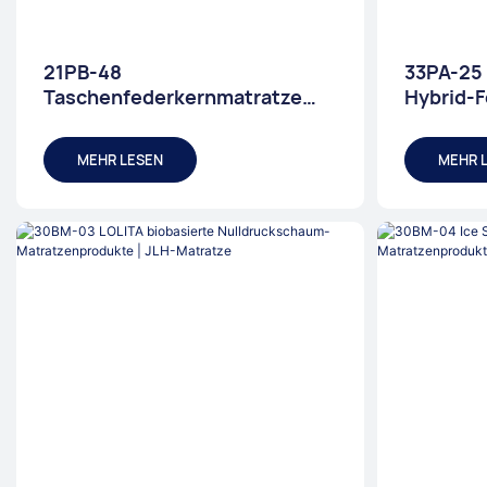
21PB-48
33PA-25 
Taschenfederkernmatratze
Hybrid-F
mit hochkomprimierten Federn
beste Sc
– 5 Jahre Garantie
MEHR LESEN
MEHR 