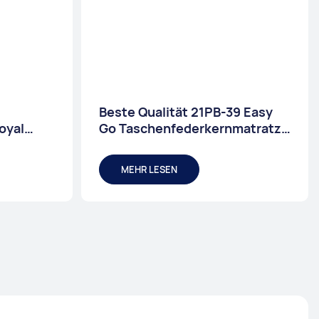
Beste Qualität 21PB-39 Easy
oyal
Go Taschenfederkernmatratze
in einer Box 10 Zoll Fabrik
ernmatr
MEHR LESEN