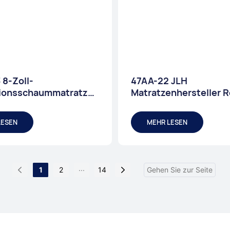
8-Zoll-
47AA-22 JLH
tionsschaummatratze
Matratzenhersteller R
tanter Temperatur
Luxury Sleep
 °C
Doppeltaschenfederk
LESEN
MEHR LESEN
atzenprodukte
...
1
2
14