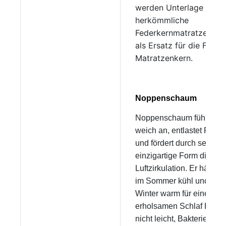
werden Unterlage für
herkömmliche
Federkernmatratzen od
als Ersatz für die Feder
Matratzenkern.
Noppenschaum
Noppenschaum fühlt sich
weich an, entlastet Punkt
und fördert durch seine
einzigartige Form die
Luftzirkulation. Er hält Si
im Sommer kühl und im
Winter warm für einen
erholsamen Schlaf Es ist
nicht leicht, Bakterien zu