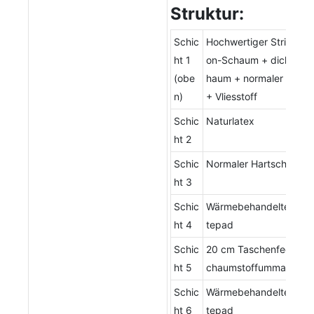
Struktur:
Schic
Hochwertiger Stricksto
ht 1
on-Schaum + dicker N
(obe
haum + normaler Schau
n)
+ Vliesstoff
Schic
Naturlatex
ht 2
Schic
Normaler Hartschaum
ht 3
Schic
Wärmebehandeltes wei
ht 4
tepad
Schic
20 cm Taschenfederker
ht 5
chaumstoffummantelu
Schic
Wärmebehandeltes wei
ht 6
tepad