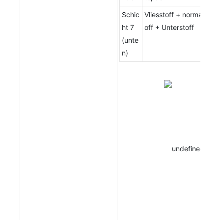
Schic
Vliesstoff + normaler 
ht 7
off + Unterstoff
(unte
n)