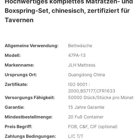
Hochwertiges komplettes Matratzen- und
Boxspring-Set, chinesisch, zertifiziert für
Tavernen
Allgemeine Verwendung:
Bettwäsche
Modell:
47PA-13
Markenname:
JLH Mattress
Ursprungs Ort:
Guangdong China
Zertifikate:
ISO 9001 :
2000,BS7177,CFR1633
Versorgungs Fähigkeit:
50000 Stück/Stücke pro Monat
Garantie:
15 Jahre Garantie
Mindestbestellmenge:
20 Fuß Container
Preis Begriff:
FOB, C&F, CIF (optional)
Zahlungs Bedingungen:
L/C T/T