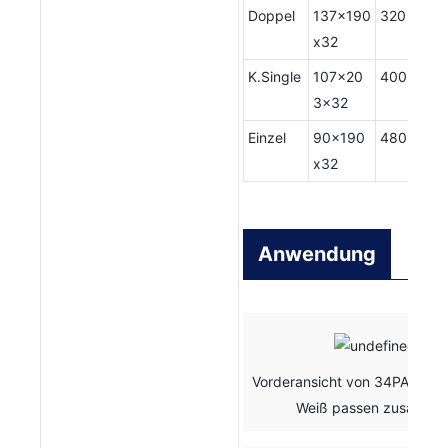
Doppel
137x190
320
x32
K.Single
107x20
400
3x32
Einzel
90x190
480
x32
Anwendung
Vorderansicht von 34PA-13, 
Weiß passen zusamme