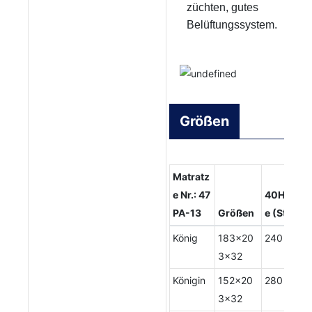
züchten, gutes
Belüftungssystem.
Größen
Matratz
e Nr.: 47
40HQ La
PA-13
Größen
e (Stk.)
König
183x20
240
3x32
Königin
152x20
280
3x32