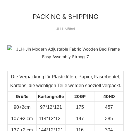
PACKING & SHIPPING
JLH-Möbel
Die Verpackung für Plastiktüten, Papier, Faserbeutel,
Kartons, die wichtigen Teile werden speziell verpackt.
Größe
Kartongröße
20GP
40HQ
90+2cm
97*12*121
175
457
107
+2
cm
114*12*121
147
385
137
+2
cm
144*12*121
116
304