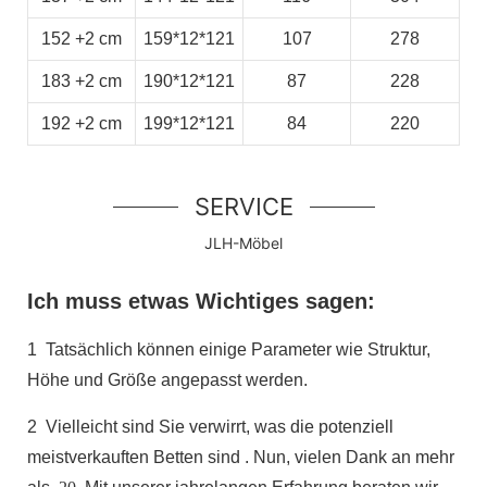
152
+2
cm
159*12*121
107
278
183
+2
cm
190*12*121
87
228
192
+2
cm
199*12*121
84
220
SERVICE
JLH-Möbel
Ich muss etwas Wichtiges sagen:
1
Tatsächlich können einige Parameter wie Struktur,
Höhe und Größe angepasst werden.
2
Vielleicht sind Sie verwirrt, was die potenziell
meistverkauften Betten sind
. Nun, vielen Dank an mehr