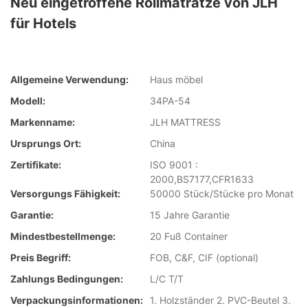
Neu eingetroffene Rollmatratze von JLH
für Hotels
Allgemeine Verwendung:
Haus möbel
Modell:
34PA-54
Markenname:
JLH MATTRESS
Ursprungs Ort:
China
Zertifikate:
ISO 9001 :
2000,BS7177,CFR1633
Versorgungs Fähigkeit:
50000 Stück/Stücke pro Monat
Garantie:
15 Jahre Garantie
Mindestbestellmenge:
20 Fuß Container
Preis Begriff:
FOB, C&F, CIF (optional)
Zahlungs Bedingungen:
L/C T/T
Verpackungsinformationen:
1. Holzständer 2. PVC-Beutel 3.