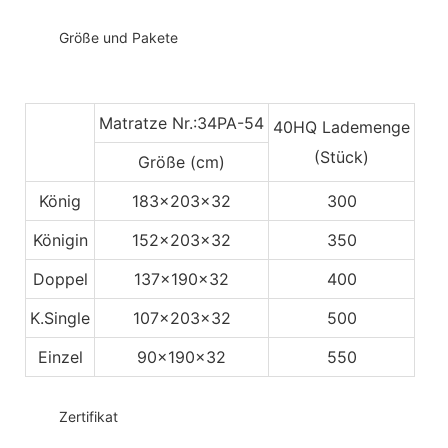
◆◆
Größe und Pakete
Matratze Nr.:34PA-54
40HQ Lademenge
(Stück)
Größe (cm)
König
183x203x32
300
Königin
152x203x32
350
Doppel
137x190x32
400
K.Single
107x203x32
500
Einzel
90x190x32
550
◆◆
Zertifikat