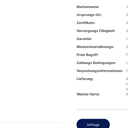
Markenname:
J
Ursprungs Ort:
G
Zertifikate:
I
Versorgungs Fähigkeit:
5
Garantie:
1
Mindestbestellmenge:
2
Preis Begriff:
F
Zahlungs Bedingungen:
L
Verpackungsinformationen:
1
Lieferung:
A
i
b
Weiche Härte:
W
Anfrage