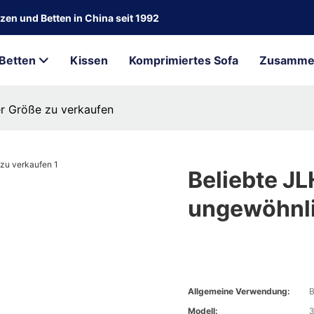
zen und Betten in China seit 1992
Betten
Kissen
Komprimiertes Sofa
Zusammen
er Größe zu verkaufen
Beliebte JL
ungewöhnli
Allgemeine Verwendung:
B
Modell: