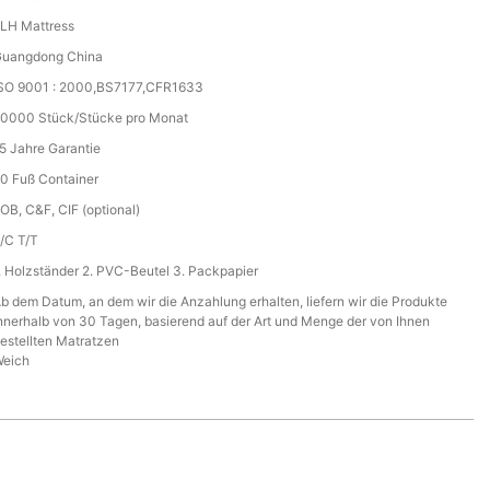
LH Mattress
uangdong China
SO 9001 : 2000,BS7177,CFR1633
0000 Stück/Stücke pro Monat
5 Jahre Garantie
0 Fuß Container
OB, C&F, CIF (optional)
/C T/T
. Holzständer 2. PVC-Beutel 3. Packpapier
b dem Datum, an dem wir die Anzahlung erhalten, liefern wir die Produkte
nnerhalb von 30 Tagen, basierend auf der Art und Menge der von Ihnen
estellten Matratzen
eich